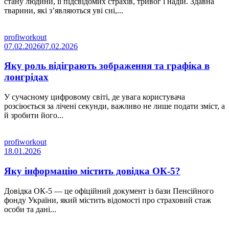
стану людини, її підсвідомих страхів, тривог і надій. Здавна
тварини, які з’являються уві сні,...
profiworkout
07.02.2026
07.02.2026
Яку роль відіграють зображення та графіка в
лонгрідах
У сучасному цифровому світі, де увага користувача
розсіюється за лічені секунди, важливо не лише подати зміст, а
й зробити його...
profiworkout
18.01.2026
Яку інформацію містить довідка ОК-5?
Довідка ОК-5 — це офіційний документ із бази Пенсійного
фонду України, який містить відомості про страховий стаж
особи та дані...