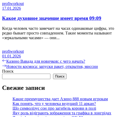
profiworkout
17.01.2026
Какое духовное значение имеет время 09:09
Когда человек часто замечает на часах одинаковые цифры, это
редко бывает просто совпадением. Такие моменты называют
«зеркальными часами» — они...
profiworkout
01.01.2026
Навигация
Предыдущая
Казино Вавада для новичков: с чего начать?
запись:
Следующая
Новости космоса: запуски ракет, открытия, миссии
по
запись:
Поиск
записям
Поиск
Свежие записи
Какие преимущества дает Азино 888 новым игрокам
Как понять, что у человека ведущий 11 аркан?
Що символізує сон про загибель корови в полі
Яку роль відіграють зображення та графіка в лонгрідах