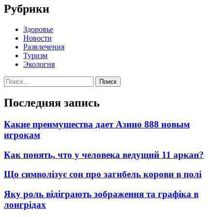
Рубрики
Здоровье
Новости
Развлечения
Туризм
Экология
Найти:
Последняя запись
Какие преимущества дает Азино 888 новым
игрокам
Как понять, что у человека ведущий 11 аркан?
Що символізує сон про загибель корови в полі
Яку роль відіграють зображення та графіка в
лонгрідах