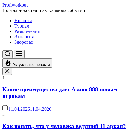
Перейти
Profiworkout
к
Портал новостей и актуальных событий
содержимому
Новости
Туризм
Развлечения
Экология
Здоровье
Актуальные новости
1
Какие преимущества дает Азино 888 новым
игрокам
11.04.2026
11.04.2026
2
Как понять, что у человека ведущий 11 аркан?