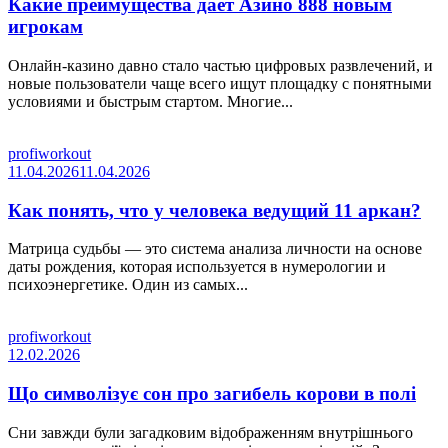
Какие преимущества дает Азино 888 новым
игрокам
Онлайн-казино давно стало частью цифровых развлечений, и
новые пользователи чаще всего ищут площадку с понятными
условиями и быстрым стартом. Многие...
profiworkout
11.04.2026
11.04.2026
Как понять, что у человека ведущий 11 аркан?
Матрица судьбы — это система анализа личности на основе
даты рождения, которая используется в нумерологии и
психоэнергетике. Один из самых...
profiworkout
12.02.2026
Що символізує сон про загибель корови в полі
Сни завжди були загадковим відображенням внутрішнього