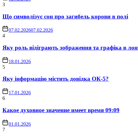
3
Що символізує сон про загибель корови в полі
07.02.2026
07.02.2026
4
Яку роль відіграють зображення та графіка в лон
18.01.2026
5
Яку інформацію містить довідка ОК-5?
17.01.2026
6
Какое духовное значение имеет время 09:09
01.01.2026
7