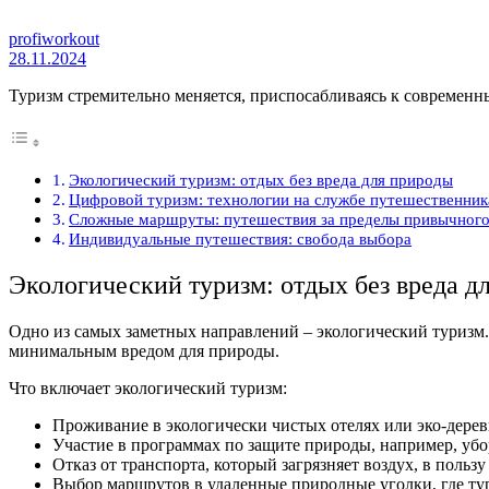
profiworkout
28.11.2024
Туризм стремительно меняется, приспосабливаясь к современным
Экологический туризм: отдых без вреда для природы
Цифровой туризм: технологии на службе путешественник
Сложные маршруты: путешествия за пределы привычног
Индивидуальные путешествия: свобода выбора
Экологический туризм: отдых без вреда д
Одно из самых заметных направлений – экологический туризм.
минимальным вредом для природы.
Что включает экологический туризм:
Проживание в экологически чистых отелях или эко-дерев
Участие в программах по защите природы, например, убо
Отказ от транспорта, который загрязняет воздух, в поль
Выбор маршрутов в удаленные природные уголки, где ту