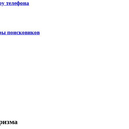
ру телефона
тры поисковиков
ризма