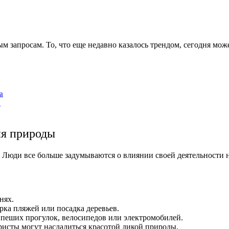
 запросам. То, что еще недавно казалось трендом, сегодня може
а
о
ля природы
 Люди все больше задумываются о влиянии своей деятельности 
нях.
рка пляжей или посадка деревьев.
зу пеших прогулок, велосипедов или электромобилей.
ристы могут насладиться красотой дикой природы.