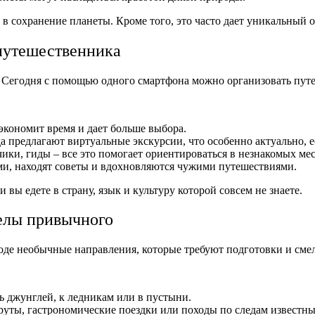
д в сохранение планеты. Кроме того, это часто дает уникальный
путешественника
. Сегодня с помощью одного смартфона можно организовать пут
экономит время и дает больше выбора.
да предлагают виртуальные экскурсии, что особенно актуально, 
чики, гиды – все это помогает ориентироваться в незнакомых мес
ми, находят советы и вдохновляются чужими путешествиями.
вы едете в страну, язык и культуру которой совсем не знаете.
елы привычного
оде необычные направления, которые требуют подготовки и сме
ь джунглей, к ледникам или в пустыни.
руты, гастрономические поездки или походы по следам известны