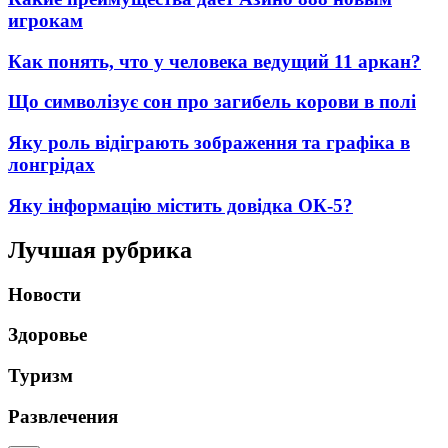
игрокам
Как понять, что у человека ведущий 11 аркан?
Що символізує сон про загибель корови в полі
Яку роль відіграють зображення та графіка в
лонгрідах
Яку інформацію містить довідка ОК-5?
Лучшая рубрика
Новости
Здоровье
Туризм
Развлечения