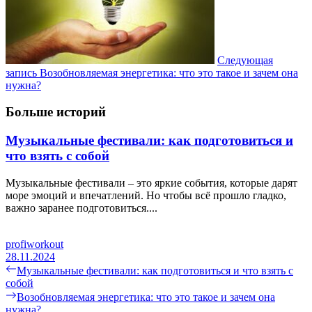
Следующая
запись
Возобновляемая энергетика: что это такое и зачем она
нужна?
Больше историй
Музыкальные фестивали: как подготовиться и
что взять с собой
Музыкальные фестивали – это яркие события, которые дарят
море эмоций и впечатлений. Но чтобы всё прошло гладко,
важно заранее подготовиться....
profiworkout
28.11.2024
Навигация
Предыдущая
Музыкальные фестивали: как подготовиться и что взять с
запись:
собой
по
Следующая
Возобновляемая энергетика: что это такое и зачем она
записям
запись:
нужна?