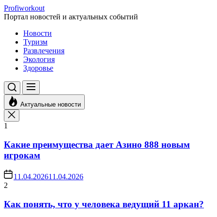
Перейти
Profiworkout
к
Портал новостей и актуальных событий
содержимому
Новости
Туризм
Развлечения
Экология
Здоровье
Актуальные новости
1
Какие преимущества дает Азино 888 новым
игрокам
11.04.2026
11.04.2026
2
Как понять, что у человека ведущий 11 аркан?